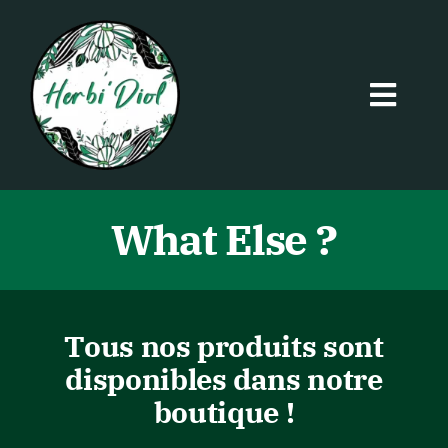
Passer
au
contenu
Togg
Navi
Le CBD Shop
Les CBD 24/7
What Else ?
Les Produits CBD
Tous nos produits sont
Les Actus CBD
disponibles dans notre
boutique !