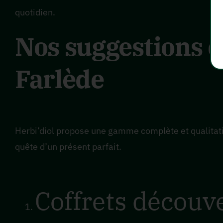
quotidien.
Nos suggestions d
Farlède
Herbi’diol propose une gamme complète et qualitati
quête d’un présent parfait.
Coffrets découv