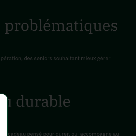
es problématiques
upération, des seniors souhaitant mieux gérer
au durable
t un cadeau pensé pour durer, qui accompagne au