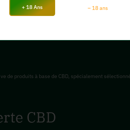
+ 18 Ans
– 18 ans
e cadeaux CBD chez
ve de produits à base de CBD, spécialement sélectionné
erte CBD