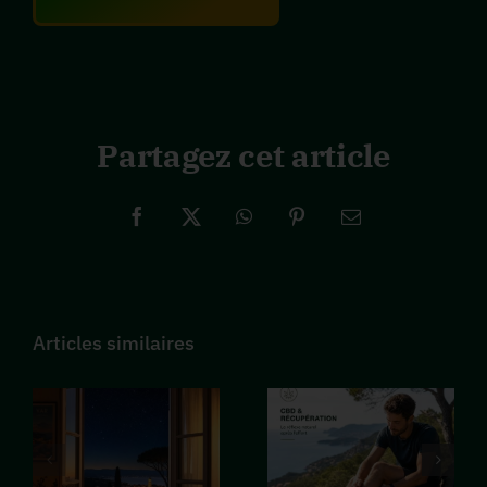
Partagez cet article
Facebook
X
WhatsApp
Pinterest
Email
CBD et
Le CBD
Articles similaires
insomnie
votre
estivale :
allié
comment
naturel
mieux
contre