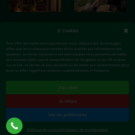
dormir
les
malgré la
tensions
chaleur
musculaires
🍪 Cookies
dans le
après le
Pour offrir les meilleures expériences, nous utilisons des technologies
var
sport
telles que les cookies pour stocker et/ou accéder aux informations des
appareils. Le fait de consentir à ces technologies nous permettra de traiter
Le CBD Shop
Les CBD 24/7
Les Produits CBD
des données telles que le comportement de navigation ou les ID uniques
Les Actus CBD
sur ce site. Le fait de ne pas consentir ou de retirer son consentement peut
avoir un effet négatif sur certaines caractéristiques et fonctions.
©Herbi’Diol
|
Mentions Légales
|
CGU
|
Charte
J'accepte
de Confidentialité
|
Grindé par Jeff Concept
Je refuse
Tous nos produits respectent la loi française, avec un
Voir les préférences
taux de THC inférieur au niveau légal (moins de 0,3% de
THC).
Politique de cookies
Déclaration de confidentialité