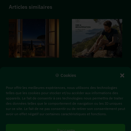
CBD et
Le CBD
Articles similaires
insomnie
votre
estivale :
allié
comment
naturel
mieux
contre
dormir
les
malgré la
tensions
chaleur
musculaires
🍪 Cookies
dans le
après le
Pour offrir les meilleures expériences, nous utilisons des technologies
var
sport
telles que les cookies pour stocker et/ou accéder aux informations des
appareils. Le fait de consentir à ces technologies nous permettra de traiter
Le CBD Shop
Les CBD 24/7
Les Produits CBD
des données telles que le comportement de navigation ou les ID uniques
Les Actus CBD
sur ce site. Le fait de ne pas consentir ou de retirer son consentement peut
avoir un effet négatif sur certaines caractéristiques et fonctions.
©Herbi’Diol
|
Mentions Légales
|
CGU
|
Charte
J'accepte